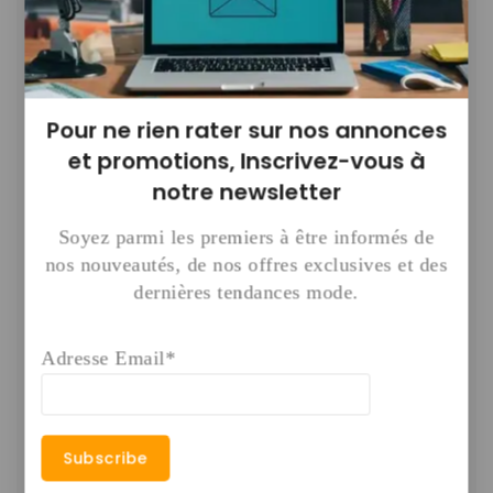
SPÉCIAL PAGES DE VENTE
SPÉCIAL PRESTATAIRES DE
SERVICES
Pour ne rien rater sur nos annonces
CFA
84,500
0
CFA
84,500
0
de
et promotions,
Inscrivez-vous à
Ajouter Au Panier
de
5
notre newsletter
Ajouter Au Panier
5
Soyez parmi les premiers à être informés de
nos nouveautés, de nos offres exclusives et des
dernières tendances mode.
Adresse Email*
SPÉCIAL RÉSEAUX
SOCIAUX