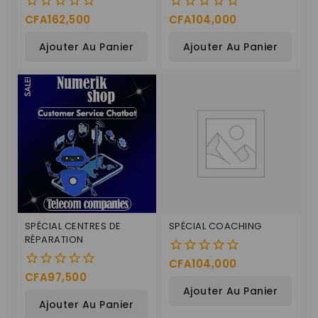
CFA
162,500
CFA
104,000
0
0
de
de
Ajouter Au Panier
Ajouter Au Panier
5
5
SPÉCIAL CENTRES DE
SPÉCIAL COACHING
RÉPARATION
CFA
104,000
0
CFA
97,500
0
de
Ajouter Au Panier
de
5
Ajouter Au Panier
5