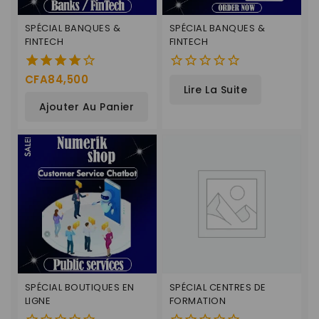
SPÉCIAL BANQUES &
SPÉCIAL BANQUES &
FINTECH
FINTECH
CFA
84,500
4.00
0
Lire La Suite
de 5
de
Ajouter Au Panier
5
SPÉCIAL BOUTIQUES EN
SPÉCIAL CENTRES DE
LIGNE
FORMATION