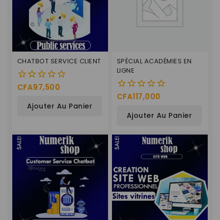
CHATBOT SERVICE CLIENT
SPÉCIAL ACADÉMIES EN
LIGNE
CFA
97,500
0
CFA
117,000
0
de
Ajouter Au Panier
de
5
Ajouter Au Panier
5