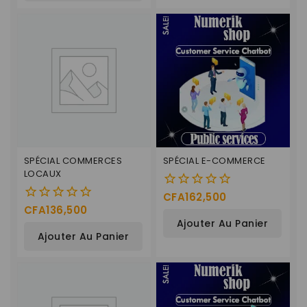
SPÉCIAL COMMERCES
SPÉCIAL E-COMMERCE
LOCAUX
CFA
162,500
0
CFA
136,500
0
de
Ajouter Au Panier
de
5
Ajouter Au Panier
5