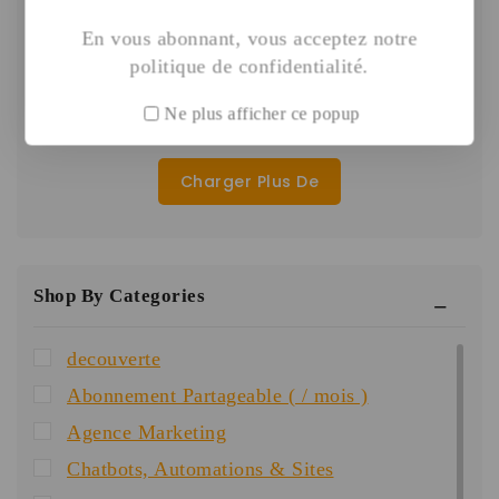
En vous abonnant, vous acceptez notre
CFA
130,000
0
politique de confidentialité.
de
Ajouter Au Panier
5
Ne plus afficher ce popup
Charger Plus De
Shop By Categories
decouverte
Abonnement Partageable ( / mois )
Agence Marketing
Chatbots, Automations & Sites