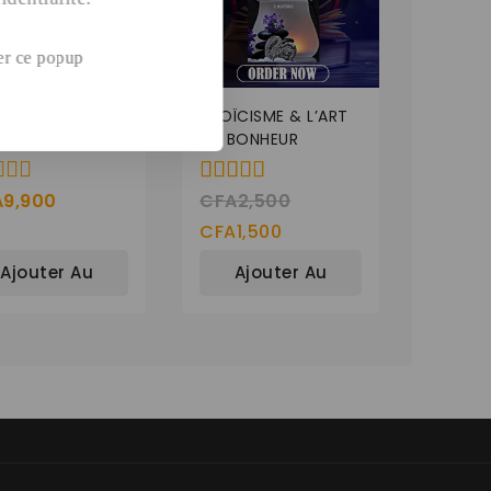
er ce popup
K DE 15
STOÏCISME & L’ART
MATIONS
DU BONHEUR
A
9,900
CFA
2,500
5.00
de 5
CFA
1,500
Ajouter Au
Ajouter Au
Panier
Panier