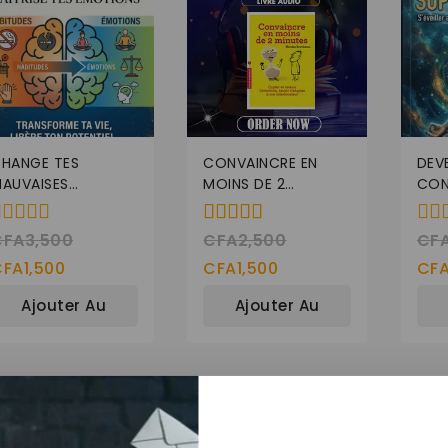
HANGE TES
CONVAINCRE EN
DEV
AUVAISES
MOINS DE 2
CON
ABITUDES,
MINUTES” DE
DIS
AÎTRISE TES
NICHOLAS
CFA
3,500
CFA
2,500
CF
4.00
0
MOTIONS” D’AR
BOOTHMAN
e
de 5
de
CFA
1,500
CFA
1,500
CF
LOW
5
Ajouter Au
Ajouter Au
Panier
Panier
29%
-57%
-57