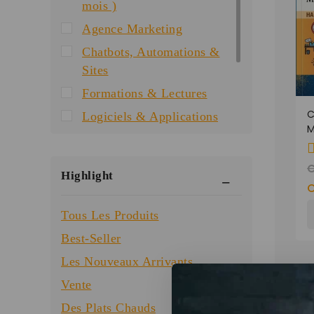
mois )
Agence Marketing
Chatbots, Automations &
Sites
Formations & Lectures
C
Logiciels & Applications
M
Musique et films
H
M
Produits bibliques
0
É
Highlight
d
Special Offer
5
Templates & Guides
Tous Les Produits
Best-Seller
Les Nouveaux Arrivants
-
Vente
Des Plats Chauds