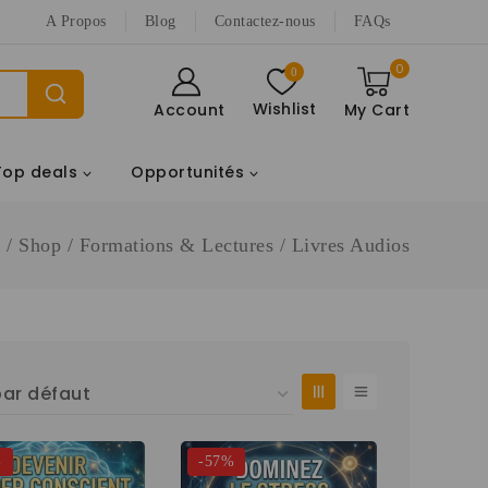
A Propos
Blog
Contactez-nous
FAQs
0
0
Wishlist
Account
My Cart
Top deals
Opportunités
s
/
Shop
/
Formations & Lectures
/
Livres Audios
%
-57%