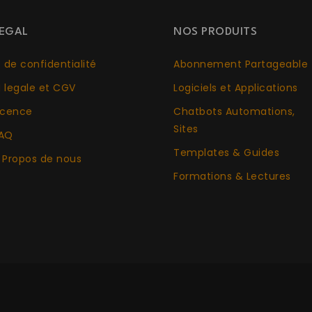
EGAL
NOS PRODUITS
. de confidentialité
Abonnement Partageable
 legale et CGV
Logiciels et Applications
icence
Chatbots Aut
o
mations,
Sites
AQ
Templates & Guides
 Propos de nous
Formations & Lectures