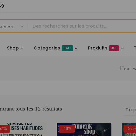
69
Shop
Categories
Produits
SALE
HOT
Heure
trant tous les
12
résultats
57%
-40%
-57