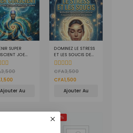
ENIR SUPER
DOMINEZ LE STRESS
SCIENT JOE
ET LES SOUCIS DE
PENZA
DALE CARNEGIE
A
3,500
CFA
3,500
0
de
A
1,500
CFA
1,500
5
Ajouter Au
Ajouter Au
Panier
Panier
%
-57%