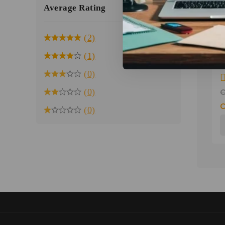
Average Rating
(2)
L
(1)
V
(0)
S
J
(0)
0
d
(0)
5