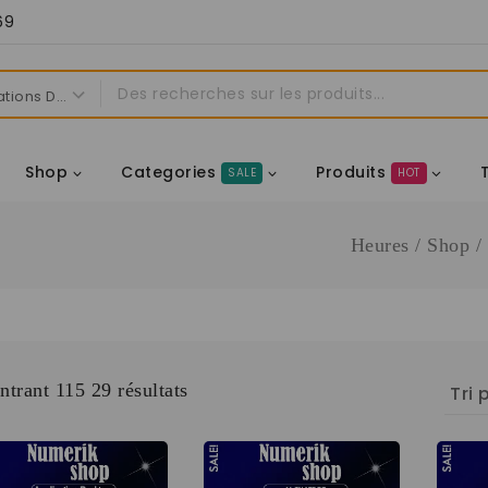
69
Shop
Categories
Produits
SALE
HOT
Heures
/
Shop
/
trant 1
15
29
résultats