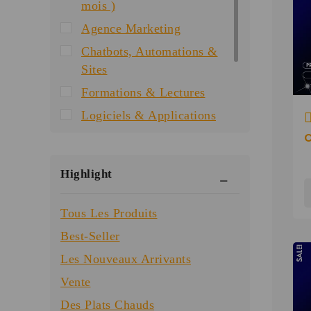
mois )
Agence Marketing
Chatbots, Automations &
Sites
Formations & Lectures
Logiciels & Applications
0
Musique et films
d
Produits bibliques
5
Highlight
Special Offer
Templates & Guides
Tous Les Produits
Best-Seller
Les Nouveaux Arrivants
Vente
Des Plats Chauds