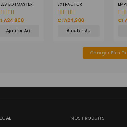
LÉS BOTMASTER
EXTRACTOR
EMA
CFA
24,900
CFA
24,900
CF
0
0
e
de
de
Ajouter Au
Ajouter Au
5
5
Panier
Panier
Charger Plus D
EGAL
NOS PRODUITS