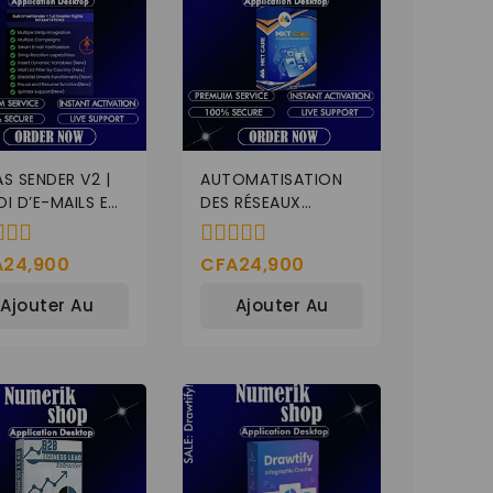
S SENDER V2 |
AUTOMATISATION
I D’E-MAILS EN
DES RÉSEAUX
SE AVEC SMTP
SOCIAUX SANS
MITÉ –
EFFORT
A
24,900
CFA
24,900
0
VRABILITÉ ÉLEVÉE
de
Ajouter Au
Ajouter Au
5
Panier
Panier