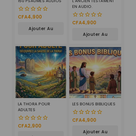
150 PSAUMES AUDIOS
L’ANCIEN TESTAMENT
EN AUDIO.
CFA
4,900
0
CFA
4,900
0
de
Ajouter Au
de
5
Ajouter Au
5
Panier
Panier
LA THORA POUR
LES BONUS BIBLIQUES
ADULTES
CFA
4,900
0
CFA
2,900
0
de
Ajouter Au
de
5