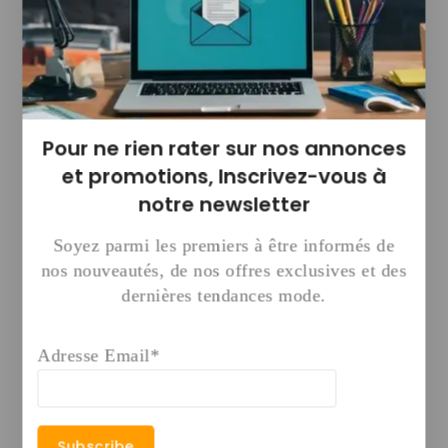
Vidéo 3 : Au-delà de la Vie : Ce Qui
Arrive Vraiment à Votre Esprit Après la
Mort
Sujet / Résumé :
Une réflexion
Pour ne rien rater sur nos annonces
profonde et réconfortante basée sur
et promotions,
Inscrivez-vous à
les Écritures concernant le voyage de
notre newsletter
l’esprit et la vie après la mort
.
Soyez parmi les premiers à être informés de
Durée :
22 minutes 15 secondes
.
nos nouveautés, de nos offres exclusives et des
dernières tendances mode.
Vidéo 4 : Élie et les prophètes de Baal
Adresse Email*
Sujet / Résumé :
Le récit du face-à-
face spectaculaire sur le mont
Carmel, illustrant la puissance de la
foi face à l’idolâtrie
.