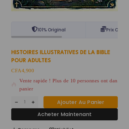
101% Original
Prix Concu
HISTOIRES ILLUSTRATIVES DE LA BIBLE
POUR ADULTES
8 produits vendus au cours des dernières 7 heure
CFA
4,900
Vente rapide ! Plus de 10 personnes ont dans leu
panier
Ajouter Au Panier
Acheter Maintenant