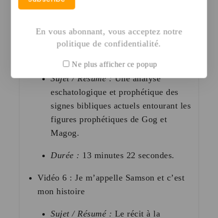
Durée :
12 minutes 15 secondes
.
En vous abonnant, vous acceptez notre
Vidéo 5 : Israël et le Réveil de Gog et
politique de confidentialité.
Magog : Que nous disent les Signes
Ne plus afficher ce popup
Sujet / Résumé :
Une analyse
eschatologique et prophétique des
signes bibliques actuels entourant les
figures prophétiques de Gog et
Magog
.
Durée :
13 minutes 22 secondes
.
Vidéo 6 : Je m’appelle Samson et c’est
mon histoire
Sujet / Résumé :
Le récit à la