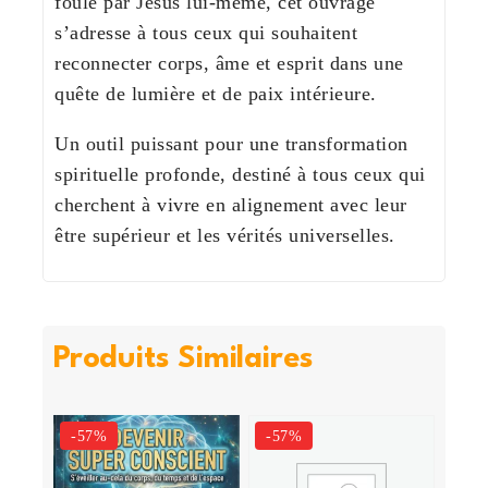
foule par
Jésus lui-même
, cet ouvrage
s’adresse à tous ceux qui souhaitent
reconnecter corps, âme et esprit dans une
quête de lumière et de paix intérieure.
Un outil puissant pour une transformation
spirituelle profonde
, destiné à tous ceux qui
cherchent à vivre en alignement avec leur
être supérieur et les vérités universelles.
Pour ne rien rater sur nos annonces
et promotions,
Inscrivez-vous à
notre newsletter
Produits Similaires
Soyez parmi les premiers à être informés de
nos nouveautés, de nos offres exclusives et des
dernières tendances mode.
-57%
-57%
Adresse Email*