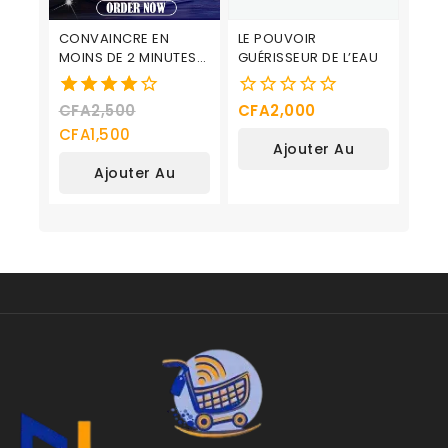
CONVAINCRE EN
LE POUVOIR
MOINS DE 2 MINUTES”
GUÉRISSEUR DE L’EAU
DE NICHOLAS
BOOTHMAN
CFA
2,500
CFA
2,000
4.00
0
de 5
de
CFA
1,500
Ajouter Au
5
Ajouter Au
Panier
Panier