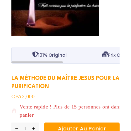
101% Original
Prix Concu
LA MÉTHODE DU MAÎTRE JESUS POUR LA
PURIFICATION
17 produits vendus au cours des dernières 5 heur
CFA
2,000
Vente rapide ! Plus de 15 personnes ont dans leu
panier
Ajouter Au Panier