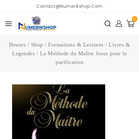
Contact@numerikshop.com
0
Heures
/
Shop
/
Formations & Lectures
/
Livres &
Legendes
/
La Méthode du Maître Jesus pour la
purification