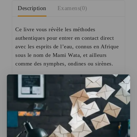
Description
Examens(0)
Ce livre vous révèle les
méthodes
authentiques
pour entrer en contact direct
avec les esprits de l’eau, connus en Afrique
sous le nom de Mami Wata, et ailleurs
comme des nymphes, ondines ou sirènes.
Ces esprits merveilleux, souvent représentés
sous forme de jeunes filles d’une beauté
surnaturelle, sont bien réels. Le secret réside
dans l’utilisation des rituels corrects pour
les invoquer, et cet ouvrage vous guide à
travers ces procédures en détail, avec des
illustrations et
des exemples pratiques
.