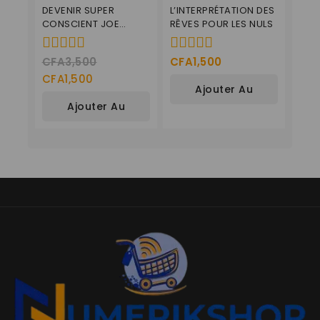
DEVENIR SUPER
L’INTERPRÉTATION DES
CONSCIENT JOE
RÊVES POUR LES NULS
DISPENZA
CFA
3,500
CFA
1,500
0
0
de
de
CFA
1,500
Ajouter Au
5
5
Ajouter Au
Panier
Panier