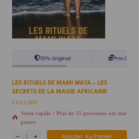
101% Original
Prix Concu
LES RITUELS DE MAMI WATA – LES
SECRETS DE LA MAGIE AFRICAINE
12 produits vendus au cours des dernières 4 heur
CFA
3,000
Vente rapide ! Plus de 15 personnes ont dans leu
panier
Ajouter Au Panier