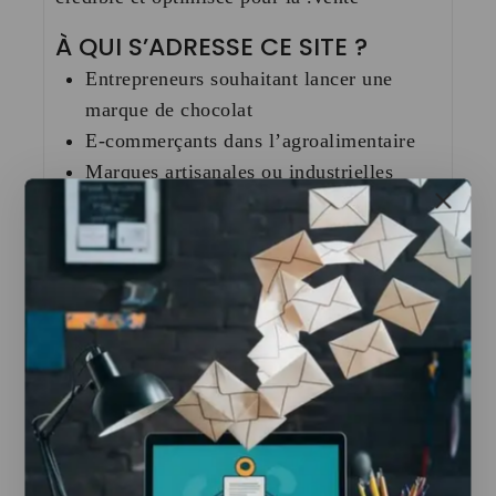
À QUI S’ADRESSE CE SITE ?
Entrepreneurs souhaitant lancer une
marque de chocolat
E-commerçants dans l’agroalimentaire
Marques artisanales ou industrielles
Revendeurs de produits chocolatés
CE QUE VOUS OBTENEZ
CONCRETEMENT
Site e-commerce prêt à l’emploi
Pages produits optimisées pour la
conversion
Système de commande en ligne
fonctionnel
Chatbot intégré pour :