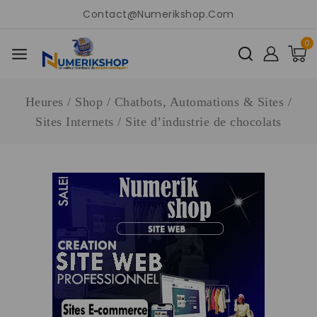
Contact@numerikshop.com
0
Heures
/
Shop
/
Chatbots, Automations & Sites
/
Sites Internets
/
Site d’industrie de chocolats