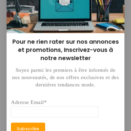
répondre aux questions clients
automatiser le service client
accompagner l’achat
Design professionnel adapté au secteur
alimentaire
Pour ne rien rater sur nos annonces
Structure évolutive (ajout de produits,
et promotions,
Inscrivez-vous à
promotions, catégories)
notre newsletter
POURQUOI CE SITE FAIT LA
Soyez parmi les premiers à être informés de
DIFFERENCE
nos nouveautés, de nos offres exclusives et des
dernières tendances mode.
Vous gagnez un temps énorme : pas de
création à partir de zéro
Adresse Email*
Vous démarrez avec un site crédible dès
le premier jour
Le chatbot réduit les demandes
répétitives et améliore l’expérience