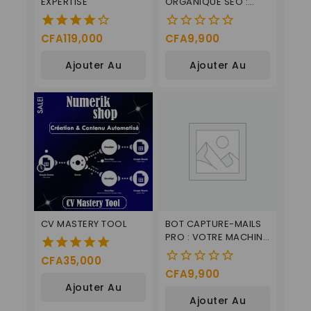
EXPERTISE
ORGANIQUE SEO :
L’AIMANT À CLIENTS
CFA
119,000
CFA
9,900
4.00
0
de 5
de
Ajouter Au
Ajouter Au
5
Panier
Panier
CV MASTERY TOOL
BOT CAPTURE-MAILS
PRO : VOTRE MACHINE
À PROSPECTS
CFA
35,000
5.00
CFA
9,900
0
de 5
Ajouter Au
de
Ajouter Au
5
Panier