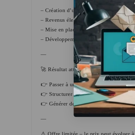
– Création d’une agence digitale structu
– Revenus élevés avec services premiu
– Mise en place de systèmes automatisé
– Développement d’un business scalabl
—
🚀 Résultat attendu :
👉 Passer à un niveau professionnel
👉 Structurer ton activité comme une v
👉 Générer des revenus importants et ré
—
⚠️ Offre limitée – le prix peut évoluer 