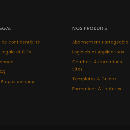
EGAL
NOS PRODUITS
. de confidentialité
Abonnement Partageable
 legale et CGV
Logiciels et Applications
icence
Chatbots Aut
o
mations,
Sites
AQ
Templates & Guides
 Propos de nous
Formations & Lectures