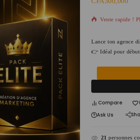
CFA
300,000
4 produits vendu
Vente rapide ! P
Lance ton agence di
👉 Idéal pour débuta
Compare
Sha
Ask Us
21
personnes con