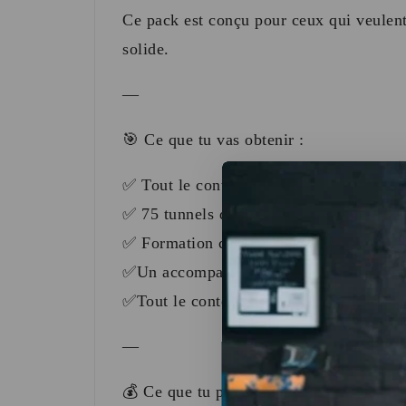
Ce pack est conçu pour ceux qui veulent
solide.
—
🎯 Ce que tu vas obtenir :
✅ Tout le contenu du Pack PRO
✅ 75 tunnels de vente optimisés
✅ Formation complète pour créer et dé
✅Un accompagnement personnalisé pend
✅Tout le contenu du Pack Stater
—
💰 Ce que tu peux atteindre avec ce pack