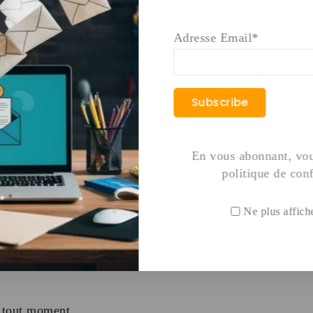
rée
Adresse Email*
m
s
e
En vous abonnant, vou
politique de conf
Ne plus affich
raie agence
guliers
à tout moment