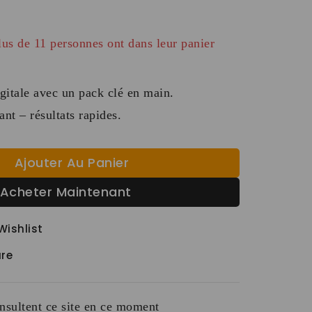
s au cours des dernières 20 heures
lus de 11 personnes ont dans leur panier
gitale avec un pack clé en main.
nt – résultats rapides.
Ajouter Au Panier
Acheter Maintenant
Wishlist
re
sultent ce site en ce moment