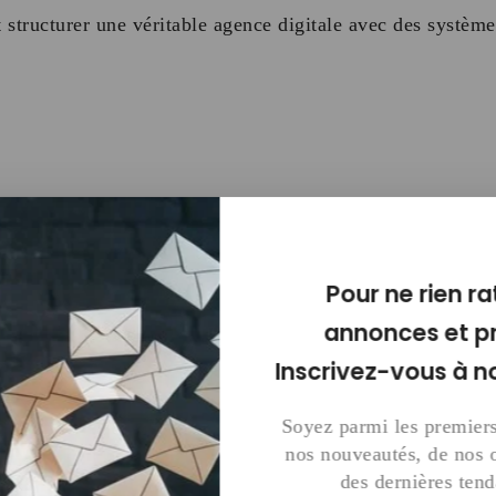
 structurer une véritable agence digitale avec des systèm
Pour ne rien ra
velopper une agence
annonces et p
ant 30 Jours
Inscrivez-vous à n
Soyez parmi les premiers
nos nouveautés, de nos o
 :
des dernières ten