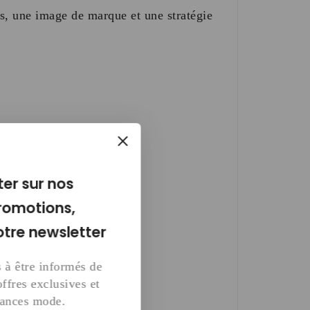
es, une image de marque et une stratégie
ter sur nos
romotions,
otre newsletter
 à être informés de
ffres exclusives et
dances mode.