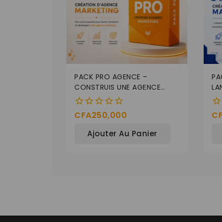
PACK PRO AGENCE –
PA
CONSTRUIS UNE AGENCE
LA
DIGITALE RENTABLE
CFA
250,000
C
0
0
de
de
Ajouter Au Panier
5
5