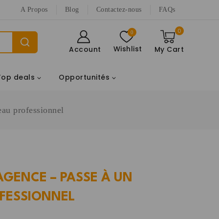
A Propos
Blog
Contactez-nous
FAQs
0
0
Wishlist
Account
My Cart
Top deals
Opportunités
au professionnel
 AGENCE – PASSE À UN
FESSIONNEL