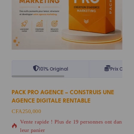
101% Original
Prix Concu
PACK PRO AGENCE – CONSTRUIS UNE
AGENCE DIGITALE RENTABLE
6 produits vendus au cours de la dernière 1 heur
CFA
250,000
Vente rapide ! Plus de 19 personnes ont dans
leur panier