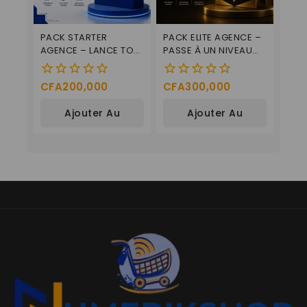
PACK STARTER
PACK ELITE AGENCE –
AGENCE – LANCE TON
PASSE À UN NIVEAU
BUSINESS DIGITAL
PROFESSIONNEL
CFA
200,000
CFA
300,000
0
0
de
de
Ajouter Au
Ajouter Au
5
5
Panier
Panier