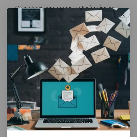
Ce pack est conçu pour t’aider à créer une
véritable agence digitale avec des services à
forte valeur.
—
🎯 Ce que tu vas obtenir :
✅ Tout le contenu du Pack Stater
✅ 1 Agent IA prêt à vendre (service
premium)
✅ Vous recevez une formation en closing et
acquisition de clients
✅ 50 fournisseurs e-commerce fiables
—