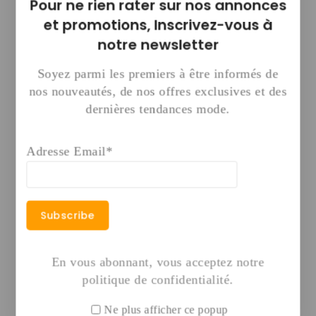
💰 Ce que tu peux générer avec ce pack :
Pour ne rien rater sur nos annonces
et promotions,
Inscrivez-vous à
– Vente d’agent IA : 100 000 – 500 000
notre newsletter
FCFA
Soyez parmi les premiers à être informés de
– Services premium digitaux
nos nouveautés, de nos offres exclusives et des
– Acquisition et gestion de clients
dernières tendances mode.
– Revenus récurrents
—
Adresse Email*
🚀 Résultat attendu :
👉 Construire une agence digitale rentable
👉 Avoir des offres premium
👉 Générer des revenus importants
En vous abonnant, vous acceptez notre
politique de confidentialité.
—
Ne plus afficher ce popup
⚠️ Offre limitée – le prix peut évoluer à tout