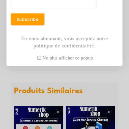
Expérience fluide et personnalisée pour
chaque utilisateur
Avec le Chatbot Service Client spécial
En vous abonnant, vous acceptez notre
Banque & FinTech, offrez une relation
politique de confidentialité.
client moderne, fluide et sécurisée, à la
Ne plus afficher ce popup
hauteur des attentes numériques actuelles.
Produits Similaires