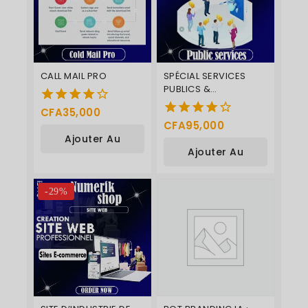
CALL MAIL PRO
SPÉCIAL SERVICES
PUBLICS &
ADMINISTRATIONS
CFA
35,000
4.00
CFA
95,000
4.00
de 5
Ajouter Au
de 5
Ajouter Au
Panier
Panier
-29%