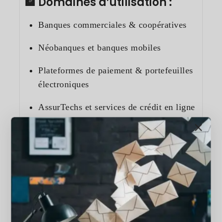
🏦 Domaines d’utilisation :
Banques commerciales & coopératives
Néobanques et banques mobiles
Plateformes de paiement & portefeuilles
électroniques
AssurTechs et services de crédit en ligne
🚀 Fonctionnalités clés :
Consultation de solde, historique,
RIB/IBAN
Aide à l’ouverture de compte, à la
vérification KYC