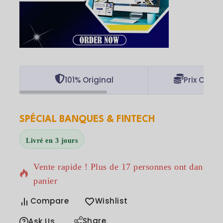
101% Original
Prix Concu
SPÉCIAL BANQUES & FINTECH
Livré en 3 jours
12 produits vendus au cours des dernières 18 heu
Vente rapide ! Plus de 17 personnes ont dans leu
panier
Compare
Wishlist
Share
Ask Us