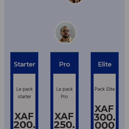
Starter
Pro
Elite
Le pack
Le pack
Pack Elite
starter
Pro
XAF
XAF
XAF
300.
200.
250.
000