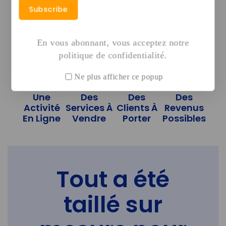
pack
En vous abonnant, vous acceptez notre
politique de confidentialité.
Ne plus afficher ce popup
Une
Des
Des
Des
Activité
Services À
Clients À
Revenus
En Ligne
Vendre
Porter
Possibles
Tout a été
taillé sur