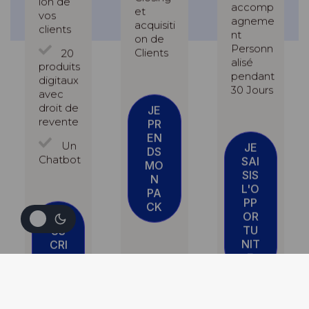
ion de
accomp
et
vos
agneme
acquisiti
clients
nt
on de
Personn
20
Clients
alisé
produits
pendant
digitaux
30 Jours
avec
droit de
JE
revente
PR
EN
Un
JE
DS
Chatbot
SAI
MO
SIS
N
L'O
PA
PP
CK
OR
SO
TU
US
NIT
CRI
E
RE
AU
PA
CK