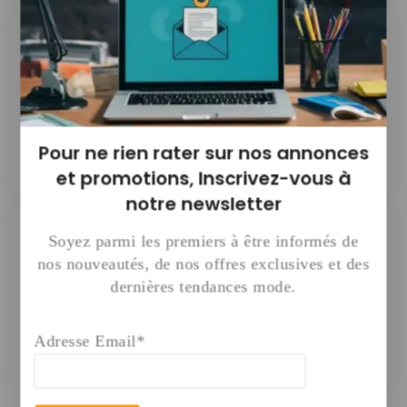
Pas de direction
Pour ne rien rater sur nos annonces
et promotions,
Inscrivez-vous à
notre newsletter
Soyez parmi les premiers à être informés de
Pas de clients
nos nouveautés, de nos offres exclusives et des
dernières tendances mode.
Adresse Email*
Après la souscription à un