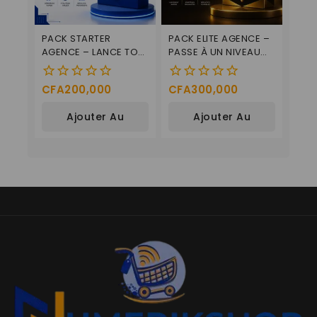
PACK STARTER
PACK ELITE AGENCE –
AGENCE – LANCE TON
PASSE À UN NIVEAU
BUSINESS DIGITAL
PROFESSIONNEL
CFA
200,000
CFA
300,000
0
0
de
de
Ajouter Au
Ajouter Au
5
5
Panier
Panier