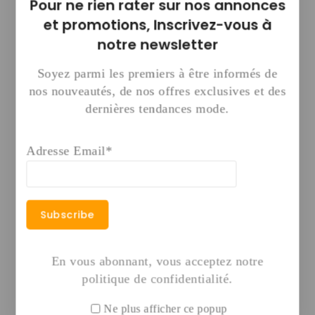
💰 Ce que tu peux générer avec ce pack :
Pour ne rien rater sur nos annonces
et promotions,
Inscrivez-vous à
– Vente d’agent IA : 100 000 – 500 000
notre newsletter
FCFA
Soyez parmi les premiers à être informés de
– Services premium digitaux
nos nouveautés, de nos offres exclusives et des
– Acquisition et gestion de clients
dernières tendances mode.
– Revenus récurrents
—
Adresse Email*
🚀 Résultat attendu :
👉 Construire une agence digitale rentable
👉 Avoir des offres premium
👉 Générer des revenus importants
En vous abonnant, vous acceptez notre
politique de confidentialité.
—
Ne plus afficher ce popup
⚠️ Offre limitée – le prix peut évoluer à tout