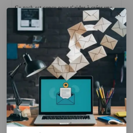
Ce pack est conçu pour t’aider à créer une
véritable agence digitale avec des services à
forte valeur.
—
🎯 Ce que tu vas obtenir :
✅ Tout le contenu du Pack Stater
✅ 1 Agent IA prêt à vendre (service
premium)
✅ Vous recevez une formation en closing et
acquisition de clients
✅ 50 fournisseurs e-commerce fiables
—