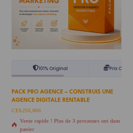
101% Original
Prix Concu
PACK PRO AGENCE – CONSTRUIS UNE
AGENCE DIGITALE RENTABLE
2 produits vendus au cours des dernières 15 heur
CFA
250,000
Vente rapide ! Plus de 3 personnes ont dans leur
panier