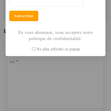
Laisser un commentaire
En vous abonnant, vous acceptez notre
politique de confidentialité.
Votre adresse e-mail ne sera pas publiée.
Les champs
obligatoires sont indiqués avec
*
Ne plus afficher ce popup
ire
*