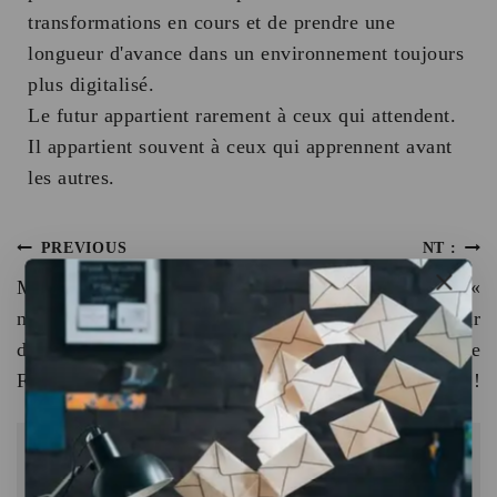
transformations en cours et de prendre une
longueur d'avance dans un environnement toujours
plus digitalisé.
Le futur appartient rarement à ceux qui attendent.
Il appartient souvent à ceux qui apprennent avant
les autres.
PREVIOUS
NT :
Meta lance Forum, une
Mistral remplace le «
nouvelle application
chat » par Vibe pour
dédiée aux groupes
dépasser le simple
Facebook
chatbot !
SIMILAR POSTS