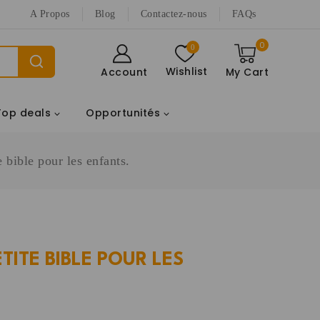
A Propos
Blog
Contactez-nous
FAQs
0
0
Wishlist
Account
My Cart
Top deals
Opportunités
e bible pour les enfants.
TITE BIBLE POUR LES