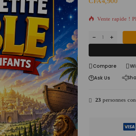
CFA
4,900
15 produits vend
Vente rapide ! P
Compare
Wi
Sha
Ask Us
23
personnes cons