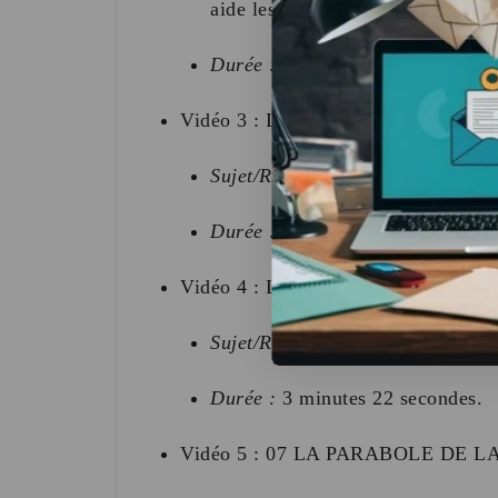
aide les petits.
Durée :
8 minutes 11 secondes
.
Vidéo 3 : L_ANNONCIATION.
Sujet/Résumé :
Le moment poétiqu
Durée :
3 minutes 06 secondes
.
Vidéo 4 : LA NATIVITÉ.
Sujet/Résumé :
Le récit tendre de
Durée :
3 minutes 22 secondes
.
Vidéo 5 : 07 LA PARABOLE DE