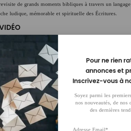
 revisite de grands moments bibliques à travers un langage 
oche ludique, mémorable et spirituelle des Écritures
.
VIDÉO
40 minutes de contenu adapté,
réparti comme suit :
Pour ne rien ra
annonces et p
 parcours d’Abraham,
l’homme de foi,
expliquée de manièr
Inscrivez-vous à n
Soyez parmi les premiers
nos nouveautés, de nos o
des dernières ten
tre le petit berger David et le grand géant Goliath,
une be
Adresse Email*