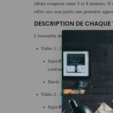
idéale comprise entre 3 et 8 minutes
.
Il
offrir aux tout-petits une première appr
DESCRIPTION DE CHAQUE 
L’ensemble du pack représente près de 
Vidéo 1 : 02 ABRAHAM.mp4
Sujet/Résumé :
La découverte du
confiance.
Durée :
8 minutes 27 secondes
.
Vidéo 2 : DAVID et GOLIATH
Sujet/Résumé :
Le célèbre duel en