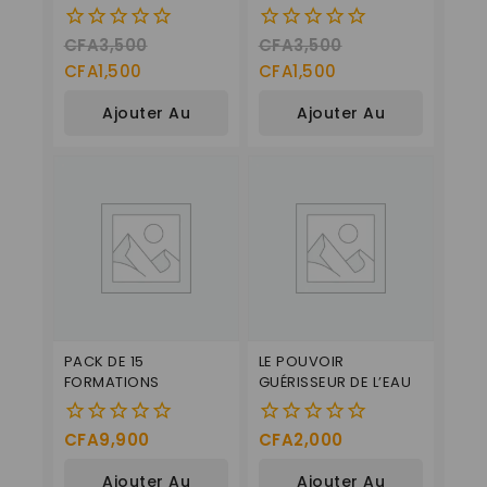
DISPENZA
CFA
3,500
CFA
3,500
0
0
de
de
CFA
1,500
CFA
1,500
5
5
Ajouter Au
Ajouter Au
Panier
Panier
PACK DE 15
LE POUVOIR
FORMATIONS
GUÉRISSEUR DE L’EAU
CFA
9,900
CFA
2,000
0
0
de
de
Ajouter Au
Ajouter Au
5
5