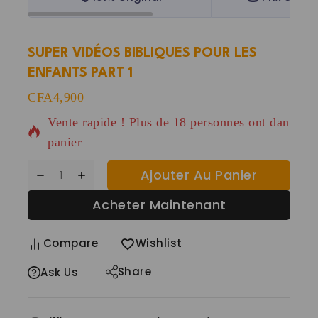
SUPER VIDÉOS BIBLIQUES POUR LES
ENFANTS PART 1
6 produits vendus au cours des dernières 2 heure
CFA
4,900
Vente rapide ! Plus de 18 personnes ont dans leu
panier
Ajouter Au Panier
Acheter Maintenant
Compare
Wishlist
Share
Ask Us