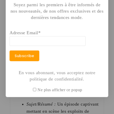
Soyez parmi les premiers à être informés de
n’est impossible avec de la
nos nouveautés, de nos offres exclusives et des
confiance.
dernières tendances mode.
Durée :
23 minutes 01 seconde
.
Adresse Email*
Vidéo 5 : A table les lions-1
Sujet/Résumé :
L’aventure mémorable
de Daniel dans la fosse aux lions, un
témoignage puissant de protection
divine et de fidélité.
En vous abonnant, vous acceptez notre
politique de confidentialité.
Durée :
23 minutes 01 seconde
.
Ne plus afficher ce popup
Vidéo 6 : Superpuissant.
Sujet/Résumé :
Un épisode captivant
mettant en scène les exploits de